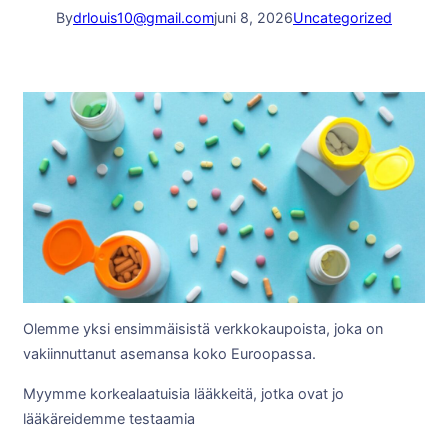
By
drlouis10@gmail.com
juni 8, 2026
Uncategorized
Olemme yksi ensimmäisistä verkkokaupoista, joka on
vakiinnuttanut asemansa koko Euroopassa.
Myymme korkealaatuisia lääkkeitä, jotka ovat jo
lääkäreidemme testaamia