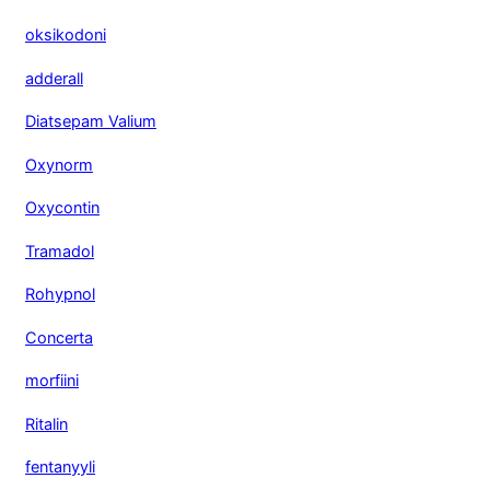
oksikodoni
adderall
Diatsepam Valium
Oxynorm
Oxycontin
Tramadol
Rohypnol
Concerta
morfiini
Ritalin
fentanyyli