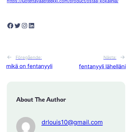
https://luotettavaapteekki.com/product/ostaa-kokaiinia/
Facebook
Twitter
Instagram
LinkedIn
←
→
Föregående:
Nästa:
mikä on fentanyyli
fentanyyli lähelläni
About The Author
drlouis10@gmail.com