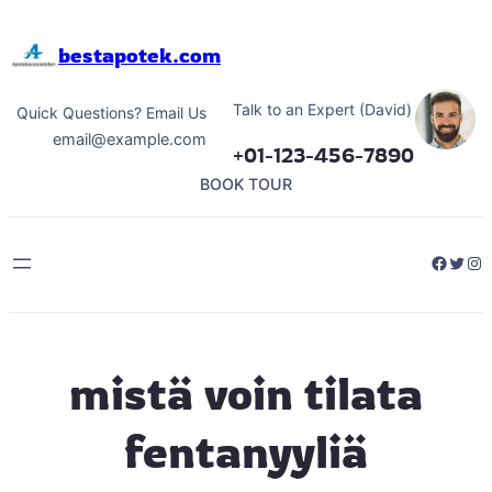
Hoppa
till
bestapotek.com
innehåll
Talk to an Expert (David)
Quick Questions? Email Us
email@example.com
+01-123-456-7890
BOOK TOUR
Facebo
Twitt
Ins
mistä voin tilata
fentanyyliä