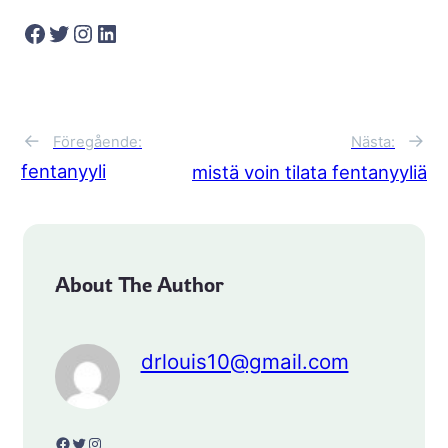
Facebook
Twitter
Instagram
LinkedIn
←
→
Föregående:
Nästa:
fentanyyli
mistä voin tilata fentanyyliä
About The Author
drlouis10@gmail.com
Facebook
Twitter
Instagram