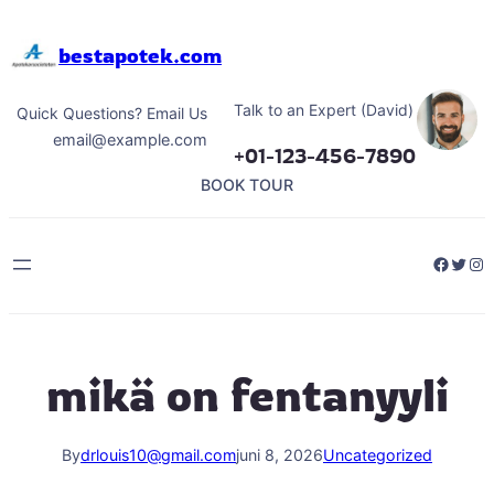
Hoppa
till
bestapotek.com
innehåll
Talk to an Expert (David)
Quick Questions? Email Us
email@example.com
+01-123-456-7890
BOOK TOUR
Facebo
Twitt
Ins
mikä on fentanyyli
By
drlouis10@gmail.com
juni 8, 2026
Uncategorized