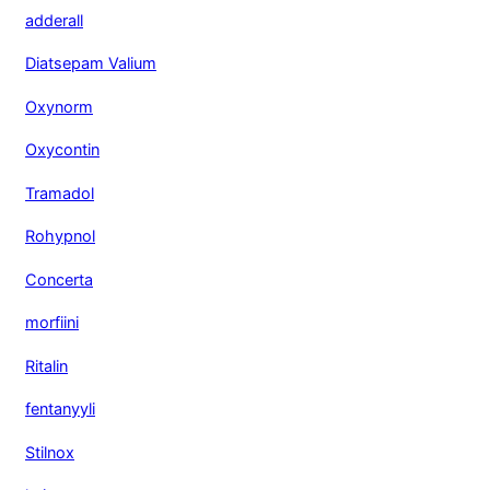
adderall
Diatsepam Valium
Oxynorm
Oxycontin
Tramadol
Rohypnol
Concerta
morfiini
Ritalin
fentanyyli
Stilnox