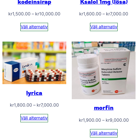
kodeinsirap
Ksalol 1mg (lösa)
Prisintervall:
Prisi
kr
1,500.00
–
kr
10,000.00
kr
1,600.00
–
kr
7,000.00
kr1,500.00
kr1,
Välj alternativ
Välj alternativ
till
till
kr10,000.00
kr7,
lyrica
Prisintervall:
kr
1,800.00
–
kr
7,000.00
morfin
kr1,800.00
Välj alternativ
Prisi
kr
1,900.00
–
kr
9,000.00
till
kr1,
kr7,000.00
Välj alternativ
till