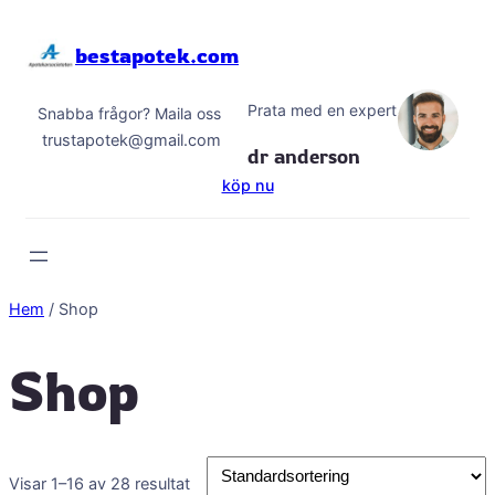
Hoppa
till
bestapotek.com
innehåll
Prata med en expert
Snabba frågor? Maila oss
trustapotek@gmail.com
dr anderson
köp nu
Hem
/ Shop
Shop
Visar 1–16 av 28 resultat