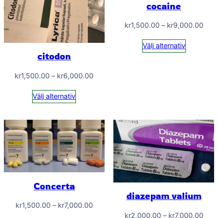
cocaine
Prisi
kr
1,500.00
–
kr
9,000.00
kr1,
Välj alternativ
till
citodon
kr9,
Prisintervall:
kr
1,500.00
–
kr
6,000.00
kr1,500.00
Välj alternativ
till
kr6,000.00
Concerta
diazepam valium
Prisintervall:
kr
1,500.00
–
kr
7,000.00
Prisi
kr
2,000.00
–
kr
7,000.00
kr1,500.00