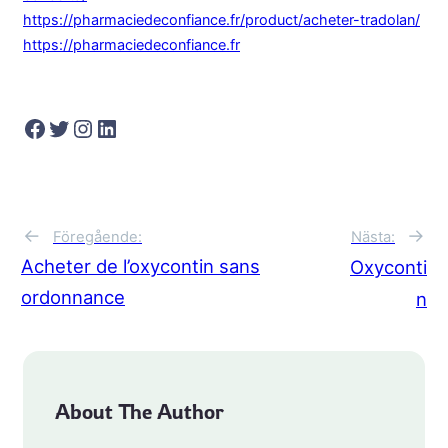
https://pharmaciedeconfiance.fr/product/acheter-tradolan/
https://pharmaciedeconfiance.fr
Facebook
Twitter
Instagram
LinkedIn
→
←
Nästa:
Föregående:
Acheter de l’oxycontin sans
Oxyconti
ordonnance
n
About The Author