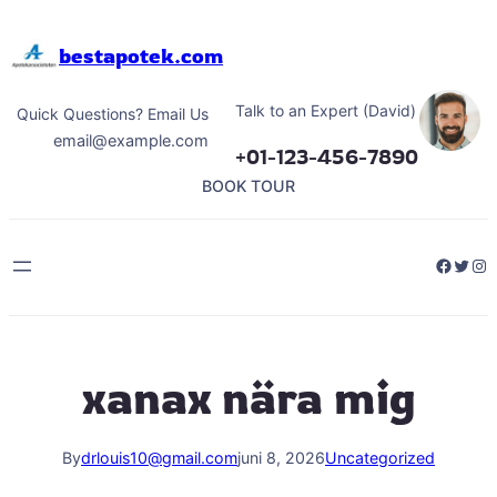
Hoppa
till
bestapotek.com
innehåll
Talk to an Expert (David)
Quick Questions? Email Us
email@example.com
+01-123-456-7890
BOOK TOUR
Facebo
Twitt
Ins
xanax nära mig
By
drlouis10@gmail.com
juni 8, 2026
Uncategorized