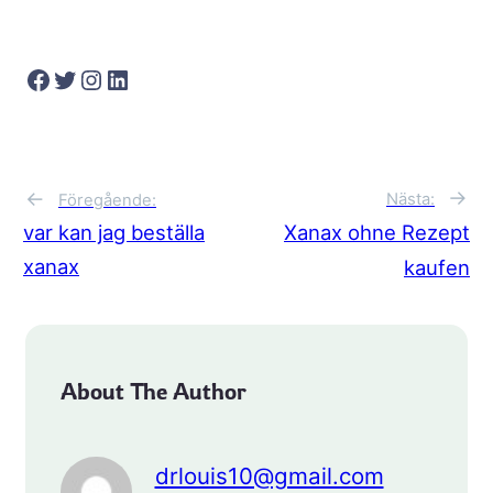
Facebook
Twitter
Instagram
LinkedIn
→
←
Nästa:
Föregående:
var kan jag beställa
Xanax ohne Rezept
xanax
kaufen
About The Author
drlouis10@gmail.com