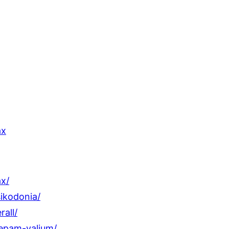
ax
ax/
ikodonia/
all/
zepam-valium/