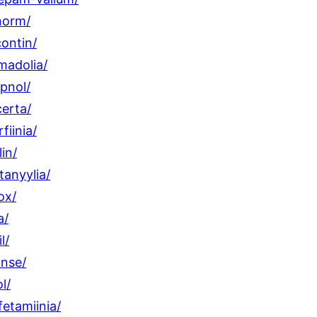
norm/
ontin/
madolia/
pnol/
erta/
iinia/
in/
tanyylia/
ox/
a/
l/
anse/
l/
etamiinia/