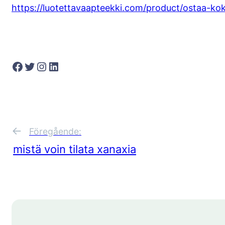
https://luotettavaapteekki.com/product/ostaa-koka
Facebook
Twitter
Instagram
LinkedIn
←
Föregående:
mistä voin tilata xanaxia