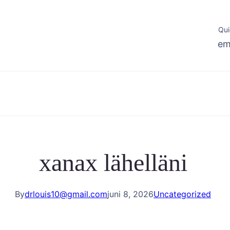
Qui
em
xanax lähelläni
By
drlouis10@gmail.com
juni 8, 2026
Uncategorized