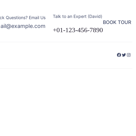
Talk to an Expert (David)
ck Questions? Email Us
BOOK TOUR
ail@example.com
+01-123-456-7890
Facebo
Twitte
Ins