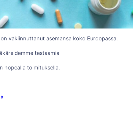
 on vakiinnuttanut asemansa koko Euroopassa.
lääkäreidemme testaamia
n nopealla toimituksella.
ax