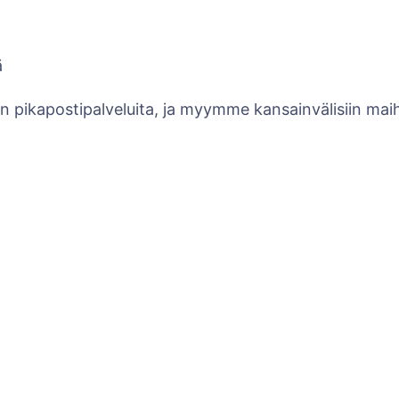
ä
en pikapostipalveluita, ja myymme kansainvälisiin ma