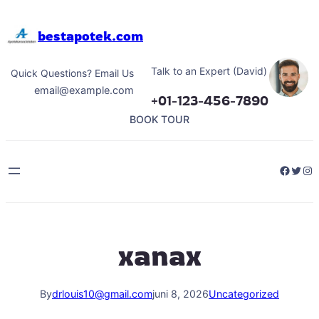
Hoppa
till
bestapotek.com
innehåll
Talk to an Expert (David)
Quick Questions? Email Us
email@example.com
+01-123-456-7890
BOOK TOUR
Facebo
Twitt
Ins
xanax
By
drlouis10@gmail.com
juni 8, 2026
Uncategorized