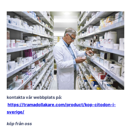
kontakta vår webbplats på:
https://tramadollakare.com/product/kop-citodon-i-
sverige/
köp från oss