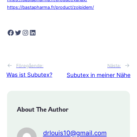
https://bastapharma.fr/product/zolpidem/
Facebook
Twitter
Instagram
LinkedIn
←
→
Föregående:
Nästa:
Was ist Subutex?
Subutex in meiner Nähe
About The Author
drlouis10@gmail.com