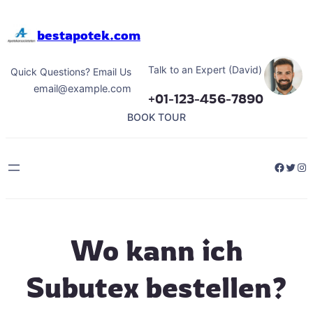
Hoppa
till
bestapotek.com
innehåll
Talk to an Expert (David)
Quick Questions? Email Us
email@example.com
+01-123-456-7890
BOOK TOUR
Facebo
Twitt
Ins
Wo kann ich
Subutex bestellen?