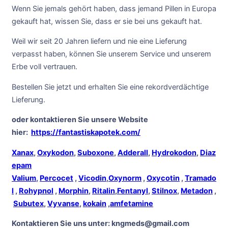
Wenn Sie jemals gehört haben, dass jemand Pillen in Europa
gekauft hat, wissen Sie, dass er sie bei uns gekauft hat.
Weil wir seit 20 Jahren liefern und nie eine Lieferung
verpasst haben, können Sie unserem Service und unserem
Erbe voll vertrauen.
Bestellen Sie jetzt und erhalten Sie eine rekordverdächtige
Lieferung.
oder kontaktieren Sie unsere Website
hier:
https://fantastiskapotek.com/
Xanax
,
Oxykodon
,
Suboxone
,
Adderall
,
Hydrokodon
,
Diaz
epam
Valium
,
Percocet
,
Vicodin
,
Oxynorm
,
Oxycotin
,
Tramado
l
,
Rohypnol
,
Morphin
,
Ritalin
,
Fentanyl
,
Stilnox
,
Metadon
,
Subutex
,
Vyvanse
,
kokain
,
amfetamine
Kontaktieren Sie uns unter:
kngmeds@gmail.com