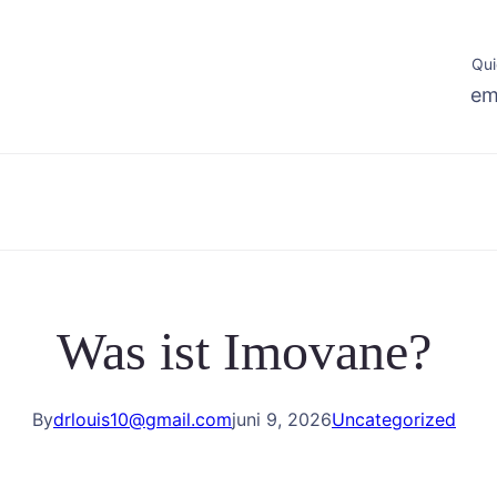
Qui
em
Was ist Imovane?
By
drlouis10@gmail.com
juni 9, 2026
Uncategorized