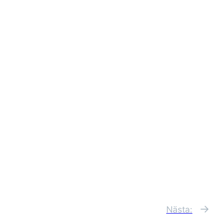
→
Nästa: