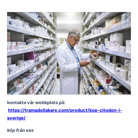
kontakta vår webbplats på:
https://tramadollakare.com/product/kop-citodon-i-
sverige/
köp från oss