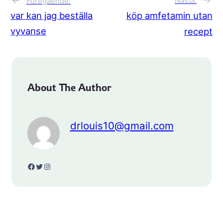
Nästa:
Föregående:
var kan jag beställa
köp amfetamin utan
vyvanse
recept
About The Author
drlouis10@gmail.com
Facebook
Twitter
Instagram