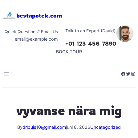
Hoppa
till
bestapotek.com
innehåll
Talk to an Expert (David)
Quick Questions? Email Us
email@example.com
+01-123-456-7890
BOOK TOUR
Facebo
Twitt
Ins
vyvanse nära mig
By
drlouis10@gmail.com
juni 8, 2026
Uncategorized