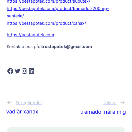
https://bestapotek.com/product/subutex/
https://bestapotek.com/product/tramadol-200mg-
santeria/
https://bestapotek.com/product/xanax/
https://bestapotek.com
Kontakta oss på:
trustapotek@gmail.com
Facebook
Twitter
Instagram
LinkedIn
←
→
Föregående:
Nästa:
vad är xanax
tramadol nära mig