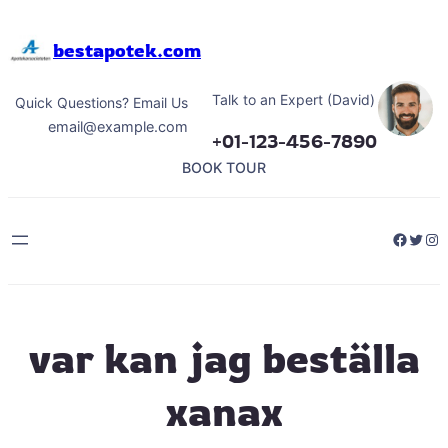
Hoppa
till
bestapotek.com
innehåll
Talk to an Expert (David)
Quick Questions? Email Us
email@example.com
+01-123-456-7890
BOOK TOUR
Facebo
Twitt
Ins
var kan jag beställa
xanax