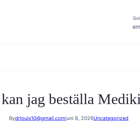
Qui
em
 kan jag beställa Medik
By
drlouis10@gmail.com
juni 8, 2026
Uncategorized