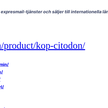
xpresmail-tjänster och säljer till internationella l
m/product/kop-citodon/
min/
e/
/
l/