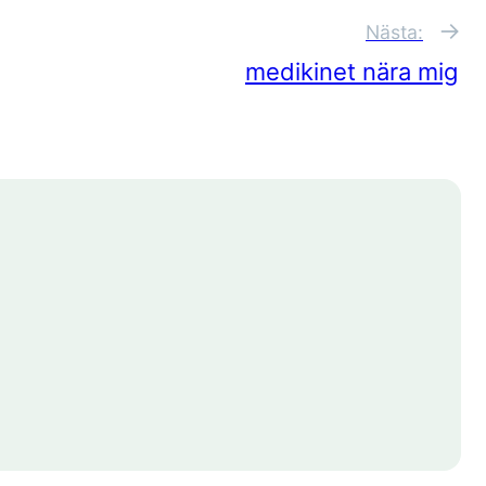
→
Nästa:
medikinet nära mig