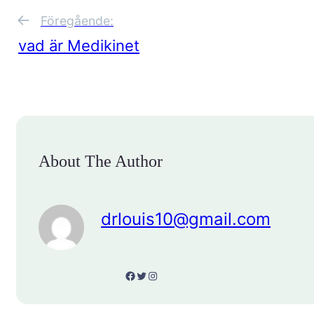
←
Föregående:
vad är Medikinet
About The Author
drlouis10@gmail.com
Facebook
Twitter
Instagram