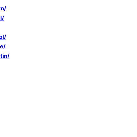
rm/
l/
ol/
e/
tin/