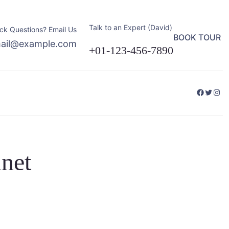
Talk to an Expert (David)
ck Questions? Email Us
BOOK TOUR
ail@example.com
+01-123-456-7890
Facebo
Twitte
Ins
inet