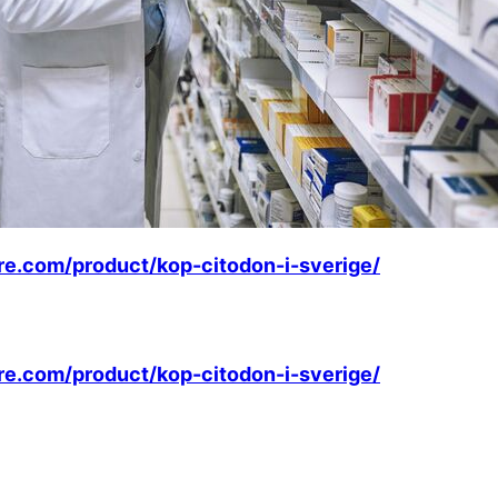
are.com/product/kop-citodon-i-sverige/
are.com/product/kop-citodon-i-sverige/