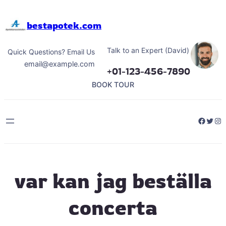
Hoppa
till
bestapotek.com
innehåll
Talk to an Expert (David)
Quick Questions? Email Us
email@example.com
+01-123-456-7890
BOOK TOUR
Facebo
Twitt
Ins
var kan jag beställa
concerta