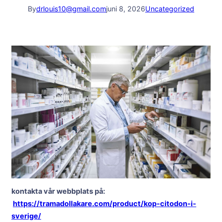
By
drlouis10@gmail.com
juni 8, 2026
Uncategorized
kontakta vår webbplats på:
https://tramadollakare.com/product/kop-citodon-i-
sverige/