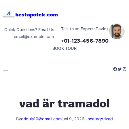
Hoppa
till
bestapotek.com
innehåll
Talk to an Expert (David)
Quick Questions? Email Us
email@example.com
+01-123-456-7890
BOOK TOUR
Facebo
Twitt
Ins
vad är tramadol
By
drlouis10@gmail.com
juni 9, 2026
Uncategorized