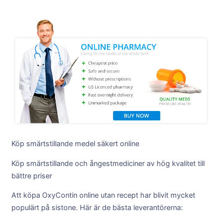
Köp smärtstillande medel säkert online
Köp smärtstillande och ångestmediciner av hög kvalitet till
bättre priser
Att köpa OxyContin online utan recept har blivit mycket
populärt på sistone. Här är de bästa leverantörerna: