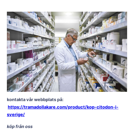
kontakta vår webbplats på:
https://tramadollakare.com/product/kop-citodon-i-
sverige/
köp från oss