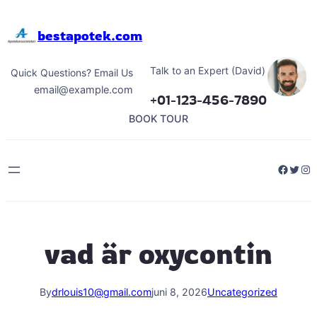
Hoppa
till
bestapotek.com
innehåll
Talk to an Expert (David)
Quick Questions? Email Us
email@example.com
+01-123-456-7890
BOOK TOUR
Facebo
Twitt
Ins
vad är oxycontin
By
drlouis10@gmail.com
juni 8, 2026
Uncategorized