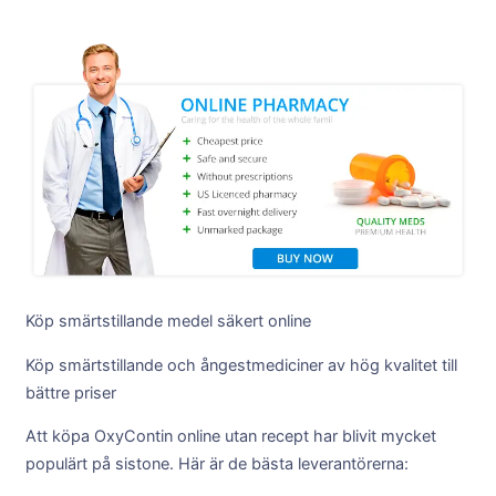
Köp smärtstillande medel säkert online
Köp smärtstillande och ångestmediciner av hög kvalitet till
bättre priser
Att köpa OxyContin online utan recept har blivit mycket
populärt på sistone. Här är de bästa leverantörerna: