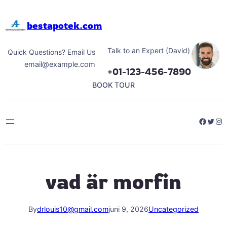
Hoppa
till
bestapotek.com
innehåll
Talk to an Expert (David)
Quick Questions? Email Us
email@example.com
+01-123-456-7890
BOOK TOUR
Facebo
Twitt
Ins
vad är morfin
By
drlouis10@gmail.com
juni 9, 2026
Uncategorized