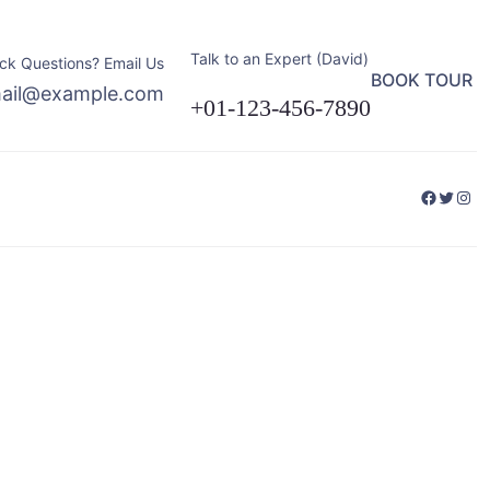
Talk to an Expert (David)
ck Questions? Email Us
BOOK TOUR
ail@example.com
+01-123-456-7890
Facebo
Twitte
Ins