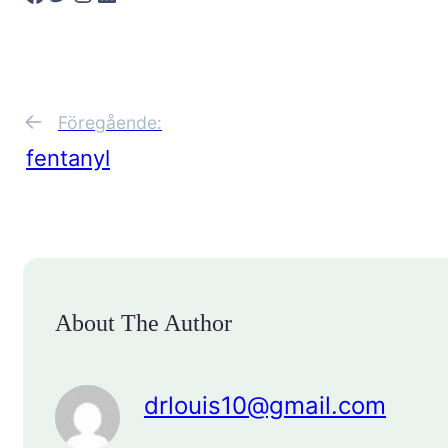
←
Föregående:
fentanyl
About The Author
drlouis10@gmail.com