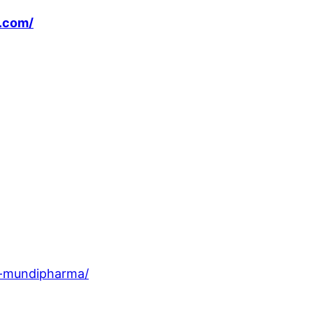
k.com/
g-mundipharma/