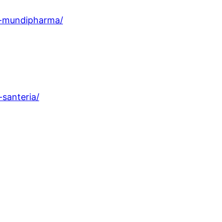
g-mundipharma/
santeria/