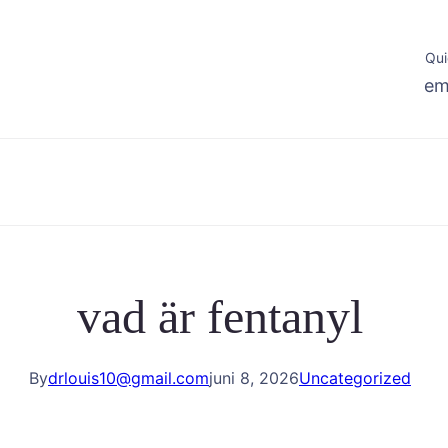
Qui
em
vad är fentanyl
By
drlouis10@gmail.com
juni 8, 2026
Uncategorized