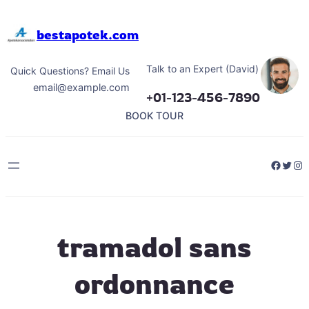
Hoppa
till
bestapotek.com
innehåll
Talk to an Expert (David)
Quick Questions? Email Us
email@example.com
+01-123-456-7890
BOOK TOUR
Facebo
Twitt
Ins
tramadol sans
ordonnance