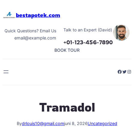
Hoppa
till
bestapotek.com
innehåll
Talk to an Expert (David)
Quick Questions? Email Us
email@example.com
+01-123-456-7890
BOOK TOUR
Facebo
Twitt
Ins
Tramadol
By
drlouis10@gmail.com
juni 8, 2026
Uncategorized