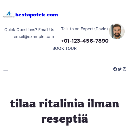
Hoppa
till
bestapotek.com
innehåll
Talk to an Expert (David)
Quick Questions? Email Us
email@example.com
+01-123-456-7890
BOOK TOUR
Facebo
Twitt
Ins
tilaa ritalinia ilman
reseptiä