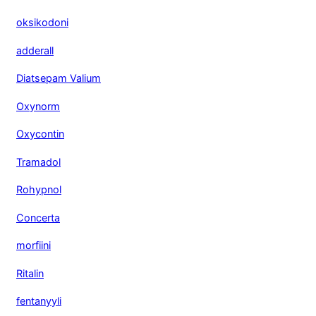
oksikodoni
adderall
Diatsepam Valium
Oxynorm
Oxycontin
Tramadol
Rohypnol
Concerta
morfiini
Ritalin
fentanyyli