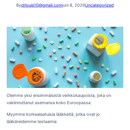
By
drlouis10@gmail.com
juni 8, 2026
Uncategorized
Olemme yksi ensimmäisistä verkkokaupoista, joka on
vakiinnuttanut asemansa koko Euroopassa.
Myymme korkealaatuisia lääkkeitä, jotka ovat jo
lääkäreidemme testaamia