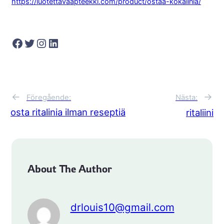
https://luotettavaapteekki.com/product/ostaa-kokaiinia/
Facebook
Twitter
Instagram
LinkedIn
←
→
Föregående:
Nästa:
osta ritalinia ilman reseptiä
ritaliini
About The Author
drlouis10@gmail.com