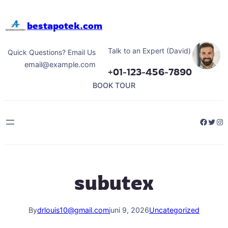
Hoppa
till
bestapotek.com
innehåll
Talk to an Expert (David)
Quick Questions? Email Us
email@example.com
+01-123-456-7890
BOOK TOUR
Facebo
Twitt
Ins
subutex
By
drlouis10@gmail.com
juni 9, 2026
Uncategorized