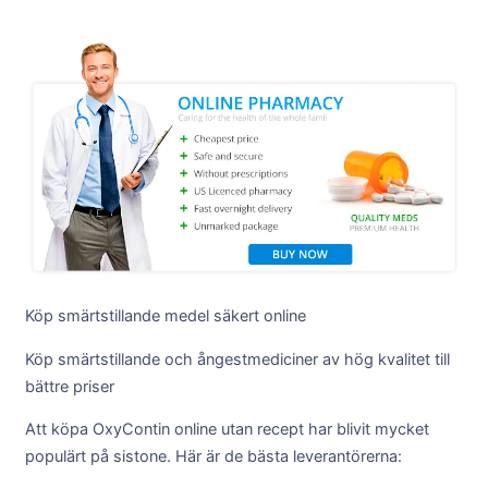
Köp smärtstillande medel säkert online
Köp smärtstillande och ångestmediciner av hög kvalitet till
bättre priser
Att köpa OxyContin online utan recept har blivit mycket
populärt på sistone. Här är de bästa leverantörerna: