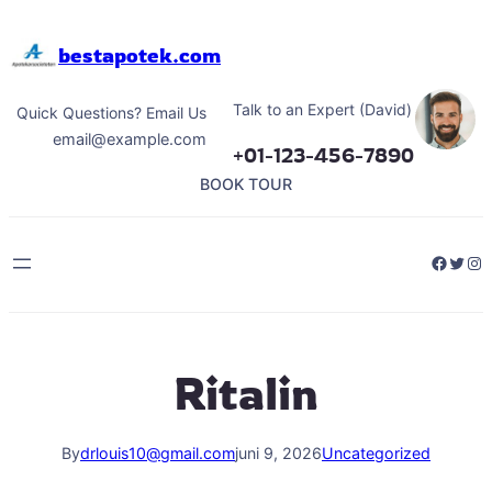
Hoppa
till
bestapotek.com
innehåll
Talk to an Expert (David)
Quick Questions? Email Us
email@example.com
+01-123-456-7890
BOOK TOUR
Facebo
Twitt
Ins
Ritalin
By
drlouis10@gmail.com
juni 9, 2026
Uncategorized