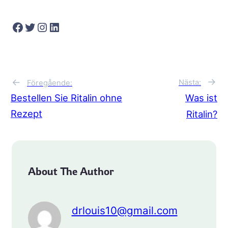
Facebook
Twitter
Instagram
LinkedIn
→
←
Nästa:
Föregående:
Bestellen Sie Ritalin ohne
Was ist
Rezept
Ritalin?
About The Author
drlouis10@gmail.com