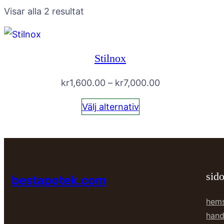
Visar alla 2 resultat
Stilnox
Prisintervall:
kr
1,600.00
–
kr
7,000.00
kr1,600.00
Välj alternativ
till
kr7,000.00
sido
bestapotek.com
hem
hand