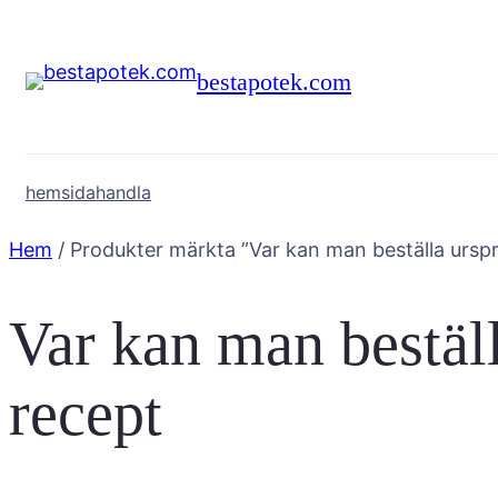
Hoppa
till
bestapotek.com
innehåll
hemsida
handla
Hem
/ Produkter märkta ”Var kan man beställa urspr
Var kan man beställ
recept