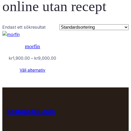
online utan recept
Endast ett sökresultat
morfin
Prisintervall:
kr
1,900.00
–
kr
9,000.00
kr1,900.00
Välj alternativ
till
kr9,000.00
bestapotek.com