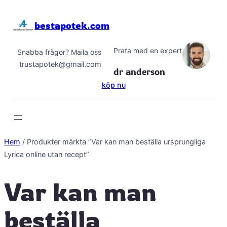
Hoppa
till
bestapotek.com
innehåll
Prata med en expert
Snabba frågor? Maila oss
trustapotek@gmail.com
dr anderson
köp nu
Hem
/ Produkter märkta ”Var kan man beställa ursprungliga
Lyrica online utan recept”
Var kan man
beställa