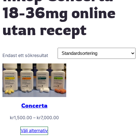
18-36mg online
utan recept
Endast ett sökresultat
Concerta
Prisintervall:
kr
1,500.00
–
kr
7,000.00
kr1,500.00
Välj alternativ
till