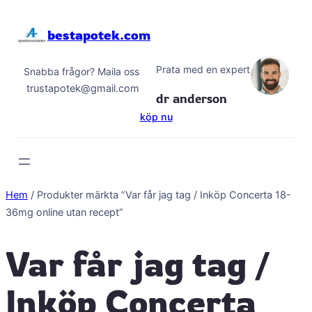
Hoppa
till
bestapotek.com
innehåll
Prata med en expert
Snabba frågor? Maila oss
trustapotek@gmail.com
dr anderson
köp nu
Hem
/ Produkter märkta ”Var får jag tag / Inköp Concerta 18-
36mg online utan recept”
Var får jag tag /
Inköp Concerta