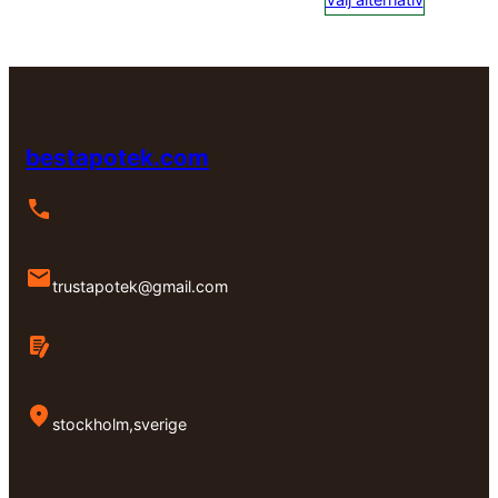
Välj alternativ
till
kr7,
bestapotek.com
trustapotek@gmail.com
stockholm,sverige