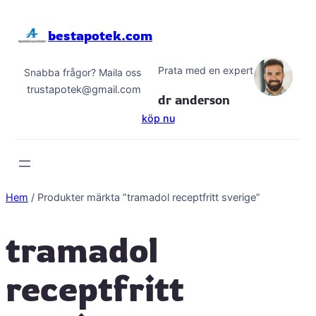
Hoppa
till
bestapotek.com
innehåll
Prata med en expert
Snabba frågor? Maila oss
trustapotek@gmail.com
dr anderson
köp nu
Hem
/ Produkter märkta ”tramadol receptfritt sverige”
tramadol
receptfritt