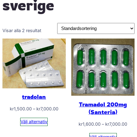
sverige
Visar alla 2 resultat
tradolan
Tramadol 200mg
Prisintervall:
kr
1,500.00
–
kr
7,000.00
(Santeria)
kr1,500.00
Välj alternativ
Prisi
till
kr
1,600.00
–
kr
7,000.00
kr1,
kr7,000.00