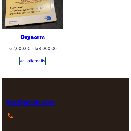
Oxynorm
Prisintervall:
kr
2,000.00
–
kr
8,000.00
kr2,000.00
Välj alternativ
till
kr8,000.00
bestapotek.com