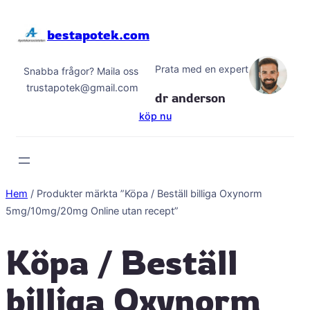
Hoppa
till
bestapotek.com
innehåll
Prata med en expert
Snabba frågor? Maila oss
trustapotek@gmail.com
dr anderson
köp nu
Hem
/ Produkter märkta ”Köpa / Beställ billiga Oxynorm
5mg/10mg/20mg Online utan recept”
Köpa / Beställ
billiga Oxynorm