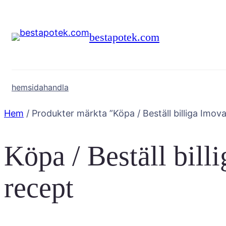
Hoppa
till
bestapotek.com
innehåll
hemsida
handla
Hem
/ Produkter märkta ”Köpa / Beställ billiga Imova
Köpa / Beställ billi
recept