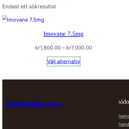
Endast ett sökresultat
Imovane 7.5mg
Prisintervall:
kr
1,800.00
–
kr
7,000.00
kr1,800.00
Välj alternativ
till
kr7,000.00
sido
bestapotek.com
hem
hand