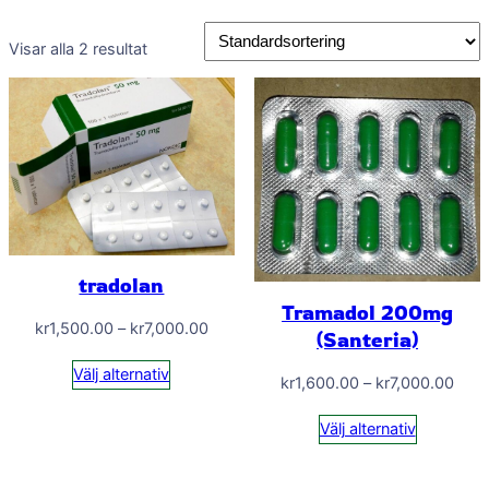
Visar alla 2 resultat
tradolan
Tramadol 200mg
Prisintervall:
kr
1,500.00
–
kr
7,000.00
(Santeria)
kr1,500.00
Välj alternativ
Prisi
till
kr
1,600.00
–
kr
7,000.00
kr1,
kr7,000.00
Välj alternativ
till
kr7,