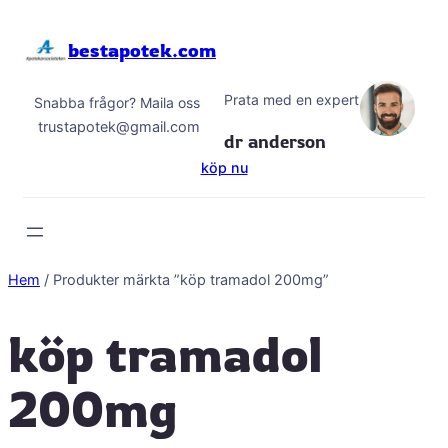
Hoppa
till
bestapotek.com
innehåll
Prata med en expert
Snabba frågor? Maila oss
trustapotek@gmail.com
dr anderson
köp nu
Hem
/ Produkter märkta ”köp tramadol 200mg”
köp tramadol
200mg