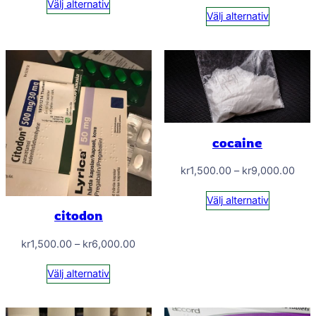
kr1,
Välj alternativ
till
Välj alternativ
till
kr8,000.00
kr9,
cocaine
Prisi
kr
1,500.00
–
kr
9,000.00
kr1,
Välj alternativ
till
citodon
kr9,
Prisintervall:
kr
1,500.00
–
kr
6,000.00
kr1,500.00
Välj alternativ
till
kr6,000.00