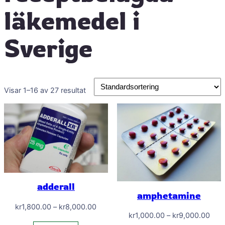
läkemedel i
Sverige
Visar 1–16 av 27 resultat
adderall
amphetamine
Prisintervall:
kr
1,800.00
–
kr
8,000.00
Prisi
kr
1,000.00
–
kr
9,000.00
kr1,800.00