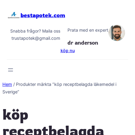
Hoppa
till
bestapotek.com
innehåll
Prata med en expert
Snabba frågor? Maila oss
trustapotek@gmail.com
dr anderson
köp nu
Hem
/ Produkter märkta ”köp receptbelagda läkemedel i
Sverige”
köp
receptbelagda