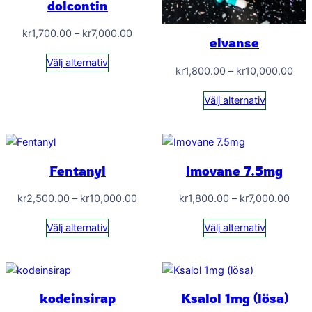
dolcontin
Prisintervall:
kr
1,700.00
–
kr
7,000.00
elvanse
kr1,700.00
Välj alternativ
till
Pris
kr
1,800.00
–
kr
10,000.00
kr7,000.00
kr1
Välj alternativ
till
kr1
Fentanyl
Imovane 7.5mg
Prisintervall:
Prisi
kr
2,500.00
–
kr
10,000.00
kr
1,800.00
–
kr
7,000.00
kr2,500.00
kr1,
Välj alternativ
Välj alternativ
till
till
kr10,000.00
kr7,
kodeinsirap
Ksalol 1mg (lösa)