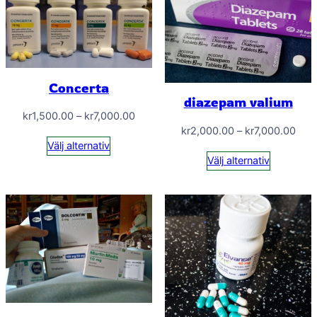
Concerta
diazepam valium
Prisintervall:
kr
1,500.00
–
kr
7,000.00
Prisi
kr
2,000.00
–
kr
7,000.00
kr1,500.00
Välj alternativ
kr2,
till
Välj alternativ
till
kr7,000.00
kr7,