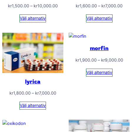
Prisintervall:
Prisi
kr
1,500.00
–
kr
10,000.00
kr
1,600.00
–
kr
7,000.00
kr1,500.00
kr1,
Välj alternativ
Välj alternativ
till
till
kr10,000.00
kr7,
morfin
Prisi
kr
1,900.00
–
kr
9,000.00
kr1,
Välj alternativ
till
lyrica
kr9,
Prisintervall:
kr
1,800.00
–
kr
7,000.00
kr1,800.00
Välj alternativ
till
kr7,000.00