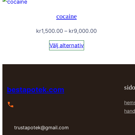
cocaine
Prisintervall:
kr
1,500.00
–
kr
9,000.00
kr1,500.00
Välj alternativ
till
kr9,000.00
sido
bestapotek.com
hem
hand
trustapotek@gmail.com