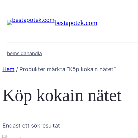
Hoppa
till
bestapotek.com
innehåll
hemsida
handla
Hem
/ Produkter märkta ”Köp kokain nätet”
Köp kokain nätet
Endast ett sökresultat