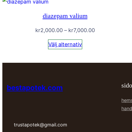
diazepam valium
Prisintervall:
kr
2,000.00
–
kr
7,000.00
kr2,000.00
Välj alternativ
till
kr7,000.00
sido
bestapotek.com
hem
hand
trustapotek@gmail.com