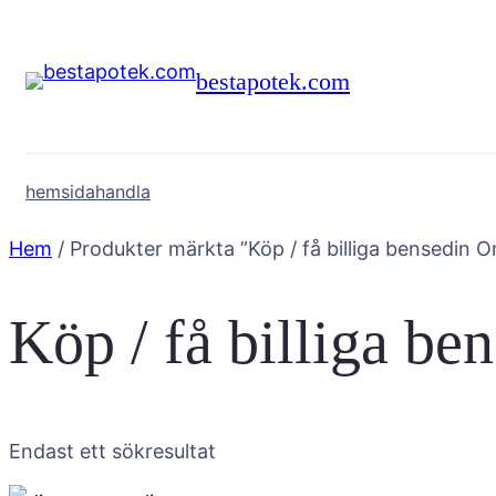
Hoppa
till
bestapotek.com
innehåll
hemsida
handla
Hem
/ Produkter märkta ”Köp / få billiga bensedin O
Köp / få billiga be
Endast ett sökresultat