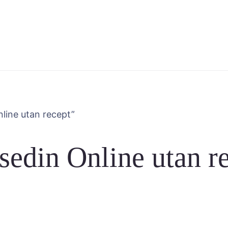
nline utan recept”
nsedin Online utan r