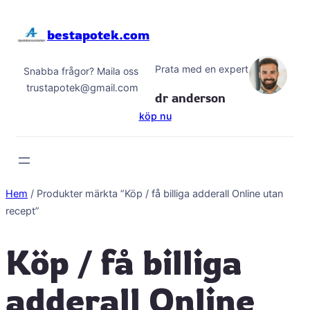
Hoppa
till
bestapotek.com
innehåll
Prata med en expert
Snabba frågor? Maila oss
trustapotek@gmail.com
dr anderson
köp nu
Hem
/ Produkter märkta ”Köp / få billiga adderall Online utan
recept”
Köp / få billiga
adderall Online