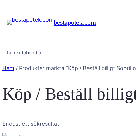
Hoppa
till
bestapotek.com
innehåll
hemsida
handla
Hem
/ Produkter märkta ”Köp / Beställ billigt Sobril 
Köp / Beställ billig
Endast ett sökresultat