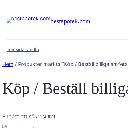
Hoppa
till
bestapotek.com
innehåll
hemsida
handla
Hem
/ Produkter märkta ”Köp / Beställ billiga amfetam
Köp / Beställ billig
Endast ett sökresultat