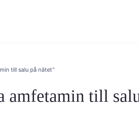
in till salu på nätet”
a amfetamin till sal