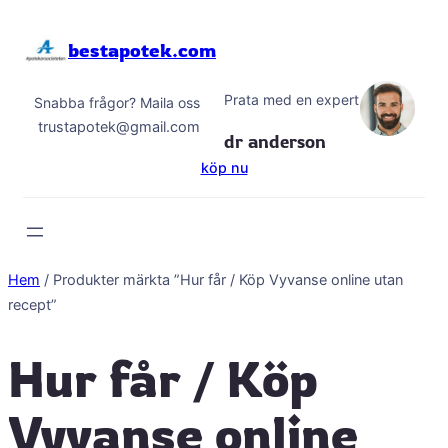
Hoppa
till
bestapotek.com
innehåll
Prata med en expert
Snabba frågor? Maila oss
trustapotek@gmail.com
dr anderson
köp nu
Hem
/ Produkter märkta ”Hur får / Köp Vyvanse online utan
recept”
Hur får / Köp
Vyvanse online