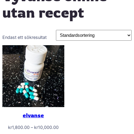
utan recept
Endast ett sökresultat
elvanse
Prisintervall:
kr
1,800.00
–
kr
10,000.00