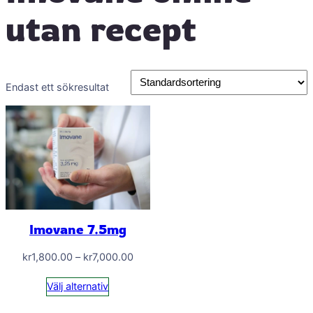
utan recept
Endast ett sökresultat
Imovane 7.5mg
Prisintervall:
kr
1,800.00
–
kr
7,000.00
kr1,800.00
Välj alternativ
till
kr7,000.00