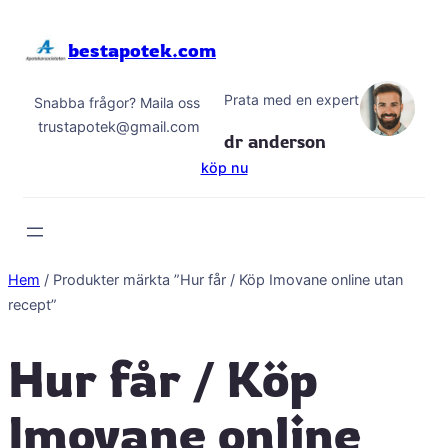
Hoppa
till
bestapotek.com
innehåll
Prata med en expert
Snabba frågor? Maila oss
trustapotek@gmail.com
dr anderson
köp nu
Hem
/ Produkter märkta ”Hur får / Köp Imovane online utan
recept”
Hur får / Köp
Imovane online