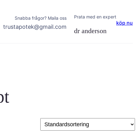
Prata med en expert
Snabba frågor? Maila oss
köp nu
trustapotek@gmail.com
dr anderson
pt