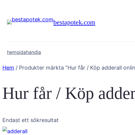
Hoppa
till
bestapotek.com
innehåll
hemsida
handla
Hem
/ Produkter märkta ”Hur får / Köp adderall onli
Hur får / Köp adder
Endast ett sökresultat