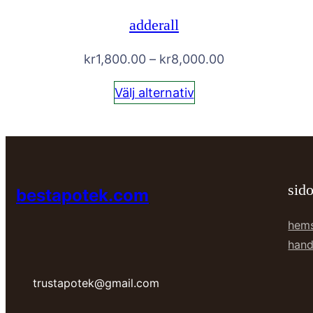
adderall
Prisintervall:
kr
1,800.00
–
kr
8,000.00
kr1,800.00
Välj alternativ
till
kr8,000.00
sido
bestapotek.com
hem
hand
trustapotek@gmail.com