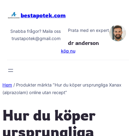
Hoppa
till
bestapotek.com
innehåll
Prata med en expert
Snabba frågor? Maila oss
trustapotek@gmail.com
dr anderson
köp nu
Hem
/ Produkter märkta ”Hur du köper ursprungliga Xanax
(alprazolam) online utan recept”
Hur du köper
ursprungliga