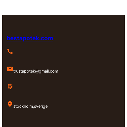
till
kr7,
kr7,000.00
bestapotek.com
trustapotek@gmail.com
stockholm,sverige