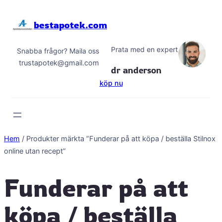
Hoppa
till
bestapotek.com
innehåll
Prata med en expert
Snabba frågor? Maila oss
trustapotek@gmail.com
dr anderson
köp nu
Hem
/ Produkter märkta ”Funderar på att köpa / beställa Stilnox
online utan recept”
Funderar på att
köpa / beställa