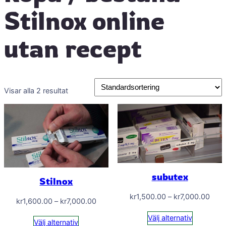
Stilnox online
utan recept
Visar alla 2 resultat
subutex
Stilnox
Prisi
kr
1,500.00
–
kr
7,000.00
Prisintervall:
kr
1,600.00
–
kr
7,000.00
kr1,
kr1,600.00
Välj alternativ
till
Välj alternativ