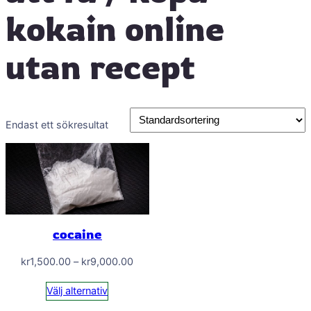
kokain online
utan recept
Endast ett sökresultat
cocaine
Prisintervall:
kr
1,500.00
–
kr
9,000.00
kr1,500.00
Välj alternativ
till