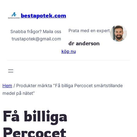
Hoppa
till
bestapotek.com
innehåll
Prata med en expert
Snabba frågor? Maila oss
trustapotek@gmail.com
dr anderson
köp nu
Hem
/ Produkter märkta ”Få billiga Percocet smärtstillande
medel på nätet”
Få billiga
Percocet