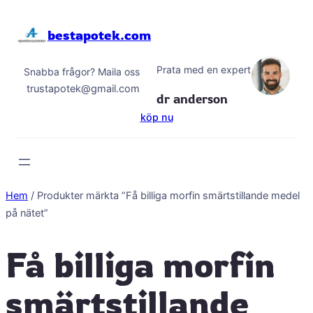
Hoppa
till
bestapotek.com
innehåll
Prata med en expert
Snabba frågor? Maila oss
trustapotek@gmail.com
dr anderson
köp nu
Hem
/ Produkter märkta ”Få billiga morfin smärtstillande medel
på nätet”
Få billiga morfin
smärtstillande