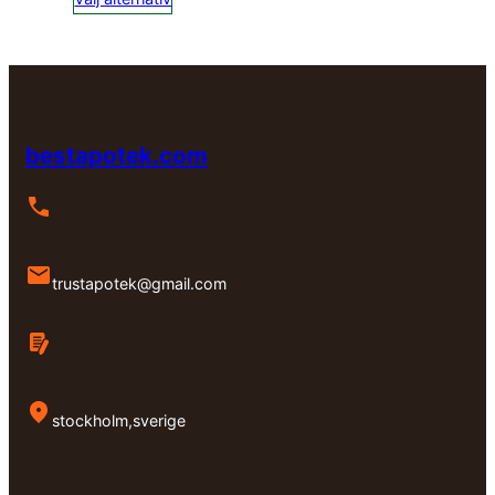
till
kr9,000.00
bestapotek.com
trustapotek@gmail.com
stockholm,sverige