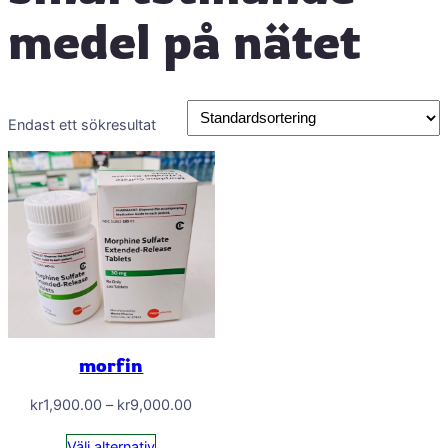
medel på nätet
Endast ett sökresultat
morfin
Prisintervall:
kr
1,900.00
–
kr
9,000.00
kr1,900.00
Välj alternativ