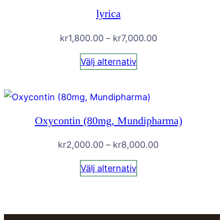
lyrica
Prisintervall:
kr
1,800.00
–
kr
7,000.00
kr1,800.00
Välj alternativ
till
kr7,000.00
Oxycontin (80mg, Mundipharma)
Prisintervall:
kr
2,000.00
–
kr
8,000.00
kr2,000.00
Välj alternativ
till
kr8,000.00