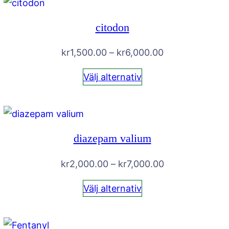
citodon
Prisintervall:
kr
1,500.00
–
kr
6,000.00
kr1,500.00
Välj alternativ
till
kr6,000.00
diazepam valium
Prisintervall:
kr
2,000.00
–
kr
7,000.00
kr2,000.00
Välj alternativ
till
kr7,000.00