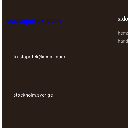
sido
bestapotek.com
hem
hand
trustapotek@gmail.com
stockholm,sverige