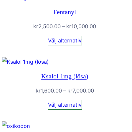
Fentanyl
Prisintervall:
kr
2,500.00
–
kr
10,000.00
kr2,500.00
Välj alternativ
till
kr10,000.00
Ksalol 1mg (lösa)
Prisintervall:
kr
1,600.00
–
kr
7,000.00
kr1,600.00
Välj alternativ
till
kr7,000.00