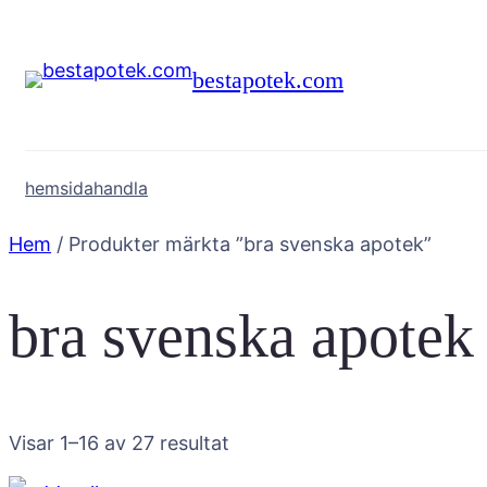
Hoppa
till
bestapotek.com
innehåll
hemsida
handla
Hem
/ Produkter märkta ”bra svenska apotek”
bra svenska apotek
Visar 1–16 av 27 resultat