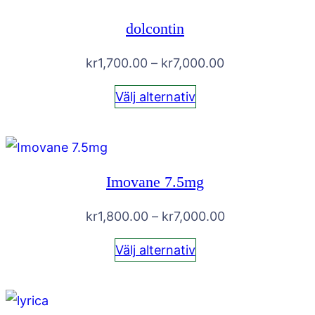
dolcontin
Prisintervall:
kr
1,700.00
–
kr
7,000.00
kr1,700.00
Välj alternativ
till
kr7,000.00
Imovane 7.5mg
Prisintervall:
kr
1,800.00
–
kr
7,000.00
kr1,800.00
Välj alternativ
till
kr7,000.00