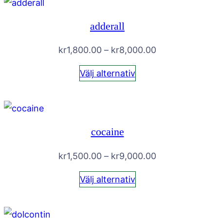
adderall
Prisintervall:
kr
1,800.00
–
kr
8,000.00
kr1,800.00
Välj alternativ
till
kr8,000.00
cocaine
Prisintervall:
kr
1,500.00
–
kr
9,000.00
kr1,500.00
Välj alternativ
till
kr9,000.00