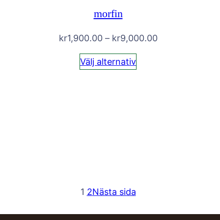
morfin
Prisintervall:
kr
1,900.00
–
kr
9,000.00
kr1,900.00
Välj alternativ
till
kr9,000.00
1
2
Nästa sida