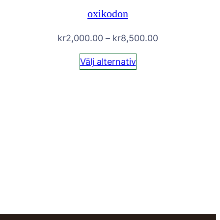
oxikodon
Prisintervall:
kr
2,000.00
–
kr
8,500.00
kr2,000.00
Välj alternativ
till
kr8,500.00