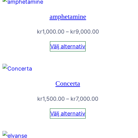
amphetamine
Prisintervall:
kr
1,000.00
–
kr
9,000.00
kr1,000.00
Välj alternativ
till
kr9,000.00
Concerta
Prisintervall:
kr
1,500.00
–
kr
7,000.00
kr1,500.00
Välj alternativ
till
kr7,000.00