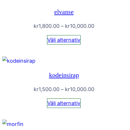
elvanse
Prisintervall:
kr
1,800.00
–
kr
10,000.00
kr1,800.00
Välj alternativ
till
kr10,000.00
kodeinsirap
Prisintervall:
kr
1,500.00
–
kr
10,000.00
kr1,500.00
Välj alternativ
till
kr10,000.00