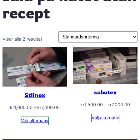
recept
Visar alla 2 resultat
subutex
Stilnox
Prisi
kr
1,500.00
–
kr
7,000.00
Prisintervall:
kr
1,600.00
–
kr
7,000.00
kr1,
kr1,600.00
Välj alternativ
till
Välj alternativ
till
kr7,
kr7,000.00