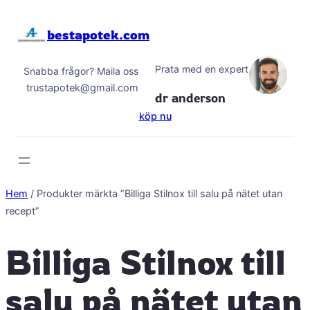
Hoppa
till
bestapotek.com
innehåll
Prata med en expert
Snabba frågor? Maila oss
trustapotek@gmail.com
dr anderson
köp nu
Hem
/ Produkter märkta ”Billiga Stilnox till salu på nätet utan
recept”
Billiga Stilnox till
salu på nätet utan