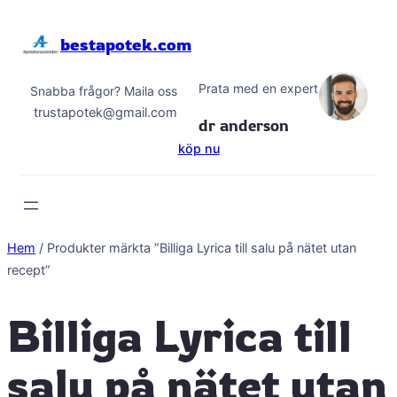
Hoppa
till
bestapotek.com
innehåll
Prata med en expert
Snabba frågor? Maila oss
trustapotek@gmail.com
dr anderson
köp nu
Hem
/ Produkter märkta ”Billiga Lyrica till salu på nätet utan
recept”
Billiga Lyrica till
salu på nätet utan