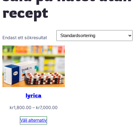
recept
Endast ett sökresultat
lyrica
Prisintervall:
kr
1,800.00
–
kr
7,000.00
kr1,800.00
Välj alternativ
till
kr7,000.00