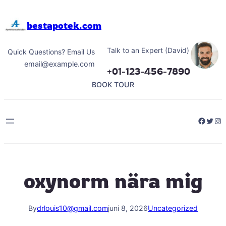
Hoppa
till
bestapotek.com
innehåll
Talk to an Expert (David)
Quick Questions? Email Us
email@example.com
+01-123-456-7890
BOOK TOUR
Facebo
Twitt
Ins
oxynorm nära mig
By
drlouis10@gmail.com
juni 8, 2026
Uncategorized