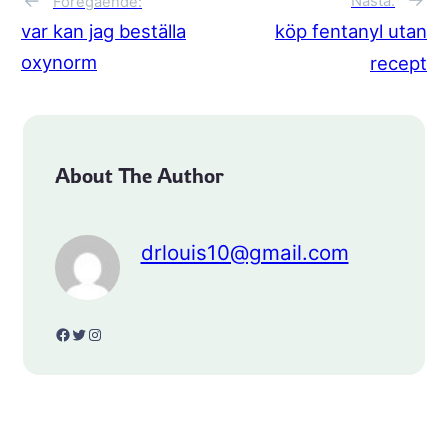
Nästa:
Föregående:
var kan jag beställa
köp fentanyl utan
oxynorm
recept
About The Author
drlouis10@gmail.com
Facebook
Twitter
Instagram