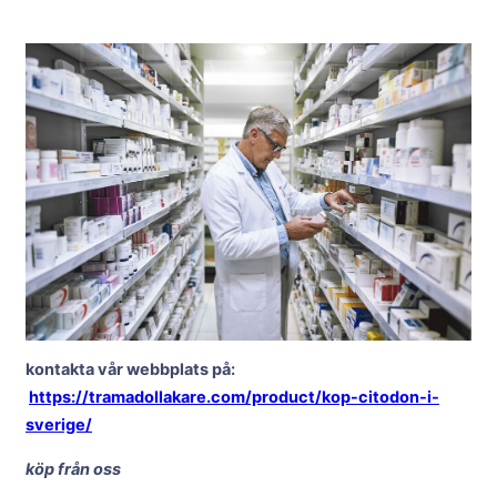
kontakta vår webbplats på:
https://tramadollakare.com/product/kop-citodon-i-
sverige/
köp från oss