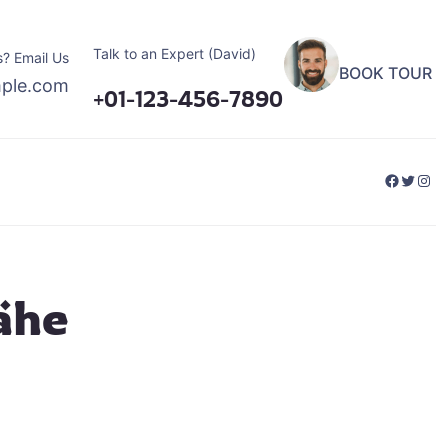
Talk to an Expert (David)
? Email Us
BOOK TOUR
ple.com
+01-123-456-7890
Facebo
Twitte
Ins
ähe